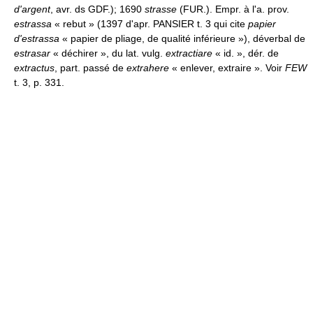
d'argent
, avr. ds GDF.); 1690
strasse
(FUR.). Empr. à l'a. prov.
estrassa
« rebut » (1397 d'apr. PANSIER t. 3 qui cite
papier
d'estrassa
« papier de pliage, de qualité inférieure »), déverbal de
estrasar
« déchirer », du lat. vulg.
extractiare
« id. », dér. de
extractus
, part. passé de
extrahere
« enlever, extraire ». Voir
FEW
t. 3, p. 331.