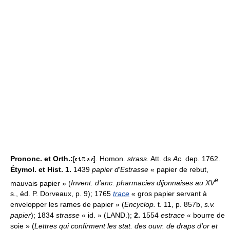
Prononc. et Orth.:
[
]. Homon.
strass.
Att. ds
Ac.
dep. 1762.
Étymol. et Hist. 1.
1439
papier d'Estrasse
« papier de rebut,
e
mauvais papier » (
Invent. d'anc. pharmacies dijonnaises au XV
s., éd. P. Dorveaux, p. 9); 1765
trace
« gros papier servant à
envelopper les rames de papier » (
Encyclop.
t. 11, p. 857b,
s.v.
papier
); 1834
strasse
« id. » (LAND.);
2.
1554
estrace
« bourre de
soie » (
Lettres qui confirment les stat. des ouvr. de draps d'or et