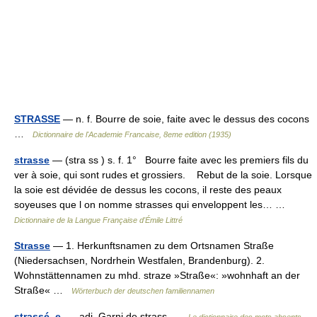
STRASSE
— n. f. Bourre de soie, faite avec le dessus des cocons
…
Dictionnaire de l'Academie Francaise, 8eme edition (1935)
strasse
— (stra ss ) s. f. 1° Bourre faite avec les premiers fils du
ver à soie, qui sont rudes et grossiers. Rebut de la soie. Lorsque
la soie est dévidée de dessus les cocons, il reste des peaux
soyeuses que l on nomme strasses qui enveloppent les… …
Dictionnaire de la Langue Française d'Émile Littré
Strasse
— 1. Herkunftsnamen zu dem Ortsnamen Straße
(Niedersachsen, Nordrhein Westfalen, Brandenburg). 2.
Wohnstättennamen zu mhd. straze »Straße«: »wohnhaft an der
Straße« …
Wörterbuch der deutschen familiennamen
strassé, e
— adj. Garni de strass …
Le dictionnaire des mots absents