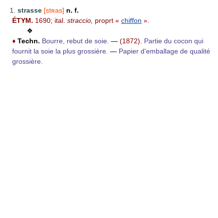
1.
strasse
[stʀas]
n. f.
ÉTYM.
1690; ital.
straccio,
proprt «
chiffon
».
❖
♦
Techn.
Bourre, rebut de soie.
—
(1872).
Partie du cocon qui
fournit la soie la plus grossière.
—
Papier d'emballage de qualité
grossière.