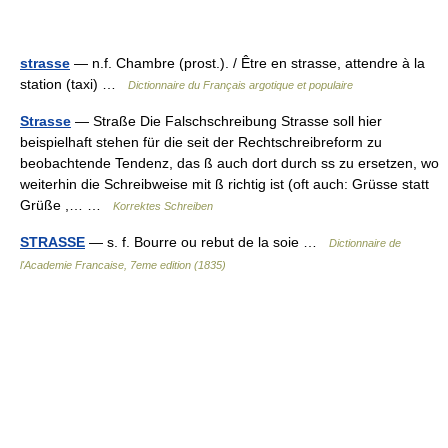
strasse
— n.f. Chambre (prost.). / Être en strasse, attendre à la
station (taxi) …
Dictionnaire du Français argotique et populaire
Strasse
— Straße Die Falschschreibung Strasse soll hier
beispielhaft stehen für die seit der Rechtschreibreform zu
beobachtende Tendenz, das ß auch dort durch ss zu ersetzen, wo
weiterhin die Schreibweise mit ß richtig ist (oft auch: Grüsse statt
Grüße ,… …
Korrektes Schreiben
STRASSE
— s. f. Bourre ou rebut de la soie …
Dictionnaire de
l'Academie Francaise, 7eme edition (1835)