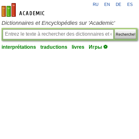
RU
EN
DE
ES
fr-academic.com
Dictionnaires et Encyclopédies sur 'Academic'
Recherche!
interprétations
traductions
livres
Игры ⚽