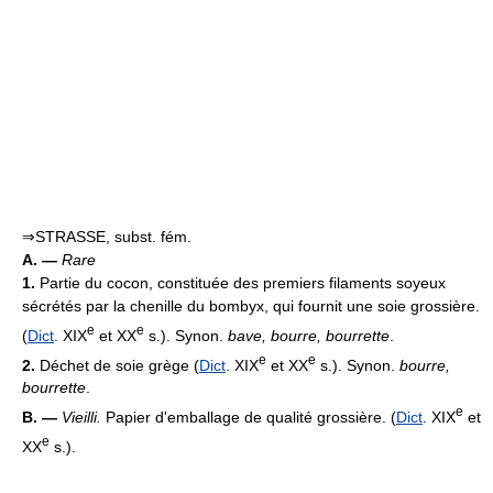
⇒STRASSE, subst. fém.
A. —
Rare
1.
Partie du cocon, constituée des premiers filaments soyeux
sécrétés par la chenille du bombyx, qui fournit une soie grossière.
e
e
(
Dict
. XIX
et XX
s.). Synon.
bave, bourre, bourrette
.
e
e
2.
Déchet de soie grège (
Dict
. XIX
et XX
s.). Synon.
bourre,
bourrette
.
e
B. —
Vieilli.
Papier d'emballage de qualité grossière. (
Dict
. XIX
et
e
XX
s.).