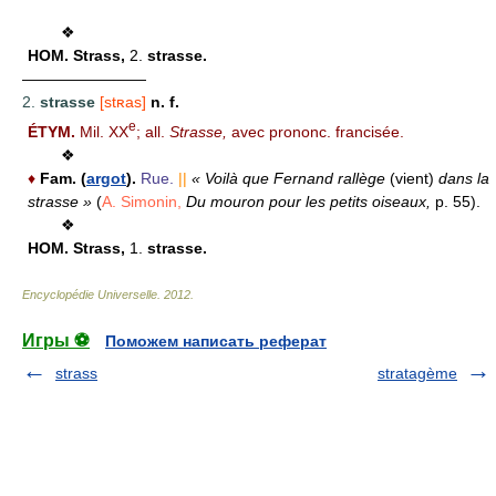
❖
HOM.
Strass,
2.
strasse.
————————
2.
strasse
[stʀas]
n. f.
e
ÉTYM.
Mil. XX
; all.
Strasse,
avec prononc. francisée.
❖
♦
Fam. (
argot
).
Rue.
||
« Voilà que Fernand rallège
(vient)
dans la
strasse »
(
A. Simonin,
Du mouron pour les petits oiseaux,
p. 55).
❖
HOM.
Strass,
1.
strasse.
Encyclopédie Universelle
.
2012
.
Игры ⚽
Поможем написать реферат
strass
stratagème